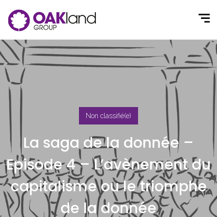
Non classifié(e)
La saga de la donnée –
Episode 4 – L’avènement du
capitalisme ou le triomphe
de la donnée