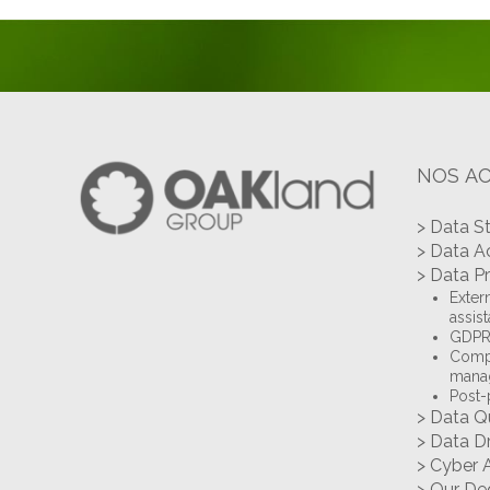
NOS AC
> Data S
> Data A
> Data P
Extern
assis
GDPR 
Compl
mana
Post-
> Data Q
> Data D
> Cyber 
> Our De