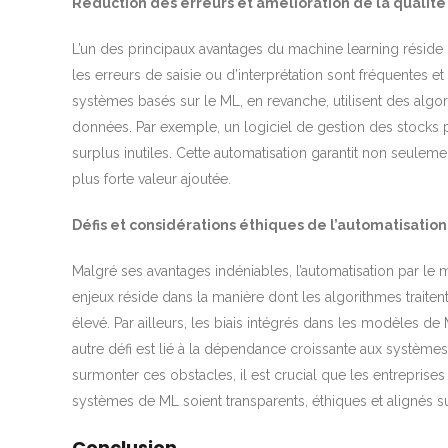
Réduction des erreurs et amélioration de la qualit
L’un des principaux avantages du machine learning réside 
les erreurs de saisie ou d’interprétation sont fréquentes 
systèmes basés sur le ML, en revanche, utilisent des algo
données. Par exemple, un logiciel de gestion des stocks pe
surplus inutiles. Cette automatisation garantit non seule
plus forte valeur ajoutée.
Défis et considérations éthiques de l’automatisatio
Malgré ses avantages indéniables, l’automatisation par le
enjeux réside dans la manière dont les algorithmes traitent
élevé. Par ailleurs, les biais intégrés dans les modèles de
autre défi est lié à la dépendance croissante aux système
surmonter ces obstacles, il est crucial que les entrepris
systèmes de ML soient transparents, éthiques et alignés sur
Conclusion