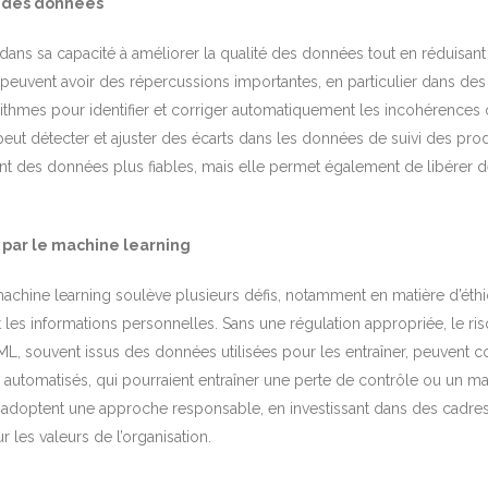
é des données
dans sa capacité à améliorer la qualité des données tout en réduisant
et peuvent avoir des répercussions importantes, en particulier dans d
rithmes pour identifier et corriger automatiquement les incohérences
ut détecter et ajuster des écarts dans les données de suivi des produ
ment des données plus fiables, mais elle permet également de libérer
n par le machine learning
 machine learning soulève plusieurs défis, notamment en matière d’éth
 les informations personnelles. Sans une régulation appropriée, le risqu
 ML, souvent issus des données utilisées pour les entraîner, peuvent c
s automatisés, qui pourraient entraîner une perte de contrôle ou un m
es adoptent une approche responsable, en investissant dans des cadre
 les valeurs de l’organisation.