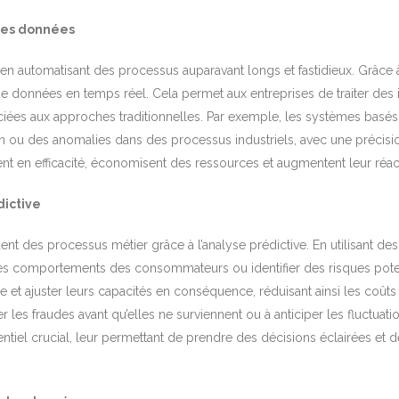
 des données
n automatisant des processus auparavant longs et fastidieux. Grâce à
 de données en temps réel. Cela permet aux entreprises de traiter de
sociées aux approches traditionnelles. Par exemple, les systèmes basé
 des anomalies dans des processus industriels, avec une précision
ent en efficacité, économisent des ressources et augmentent leur réac
dictive
t des processus métier grâce à l’analyse prédictive. En utilisant de
les comportements des consommateurs ou identifier des risques potent
et ajuster leurs capacités en conséquence, réduisant ainsi les coûts 
ter les fraudes avant qu’elles ne surviennent ou à anticiper les fluctuat
iel crucial, leur permettant de prendre des décisions éclairées et d