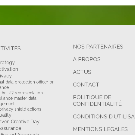
NOS PARTENAIRES
TIVITES
A PROPOS
trategy
ctivation
ACTUS
rivacy
al data protection officer or
CONTACT
tance
Art. 27 representation
POLITIQUE DE
iance master data
CONFIDENTIALITÉ
gement
privacy shield actions
uality
CONDITIONS D'UTILIS
riven Creative Day
Assurance
MENTIONS LEGALES
dicated Approach