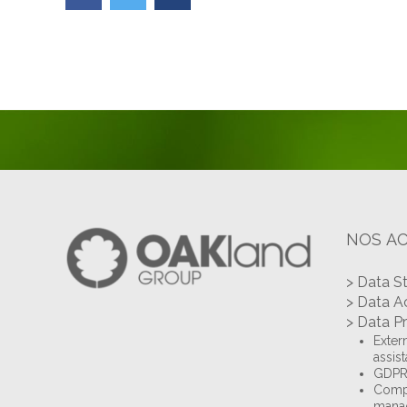
NOS AC
> Data S
> Data A
> Data P
Extern
assis
GDPR 
Compl
mana