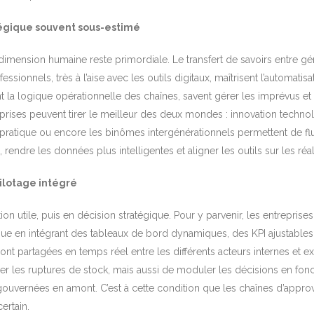
atégique souvent sous-estimé
imension humaine reste primordiale. Le transfert de savoirs entre géné
ionnels, très à l’aise avec les outils digitaux, maîtrisent l’automatis
 la logique opérationnelle des chaînes, savent gérer les imprévus et 
reprises peuvent tirer le meilleur des deux mondes : innovation technol
tique ou encore les binômes intergénérationnels permettent de fluid
endre les données plus intelligentes et aligner les outils sur les réali
ilotage intégré
tion utile, puis en décision stratégique. Pour y parvenir, les entrepris
ue en intégrant des tableaux de bord dynamiques, des KPI ajustables et
ont partagées en temps réel entre les différents acteurs internes et ex
er les ruptures de stock, mais aussi de moduler les décisions en fon
 gouvernées en amont. C’est à cette condition que les chaînes d’appro
ertain.