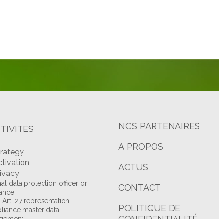
NOS PARTENAIRES
TIVITES
A PROPOS
trategy
ctivation
ACTUS
rivacy
al data protection officer or
CONTACT
tance
Art. 27 representation
POLITIQUE DE
iance master data
CONFIDENTIALITÉ
gement