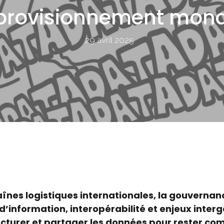
provisionnement mond
29 avril 2025
aînes logistiques internationales, la gouvernan
d’information, interopérabilité et enjeux inter
ucturer et partager les données pour rester com