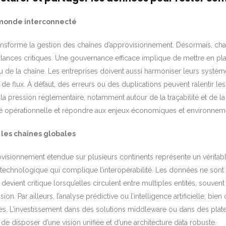
 monde interconnecté
ransformé la gestion des chaînes d’approvisionnement. Désormais, ch
lances critiques. Une gouvernance efficace implique de mettre en place d
veau de la chaîne. Les entreprises doivent aussi harmoniser leurs systè
de flux. À défaut, des erreurs ou des duplications peuvent ralentir les 
 la pression réglementaire, notamment autour de la traçabilité et de l
ité opérationnelle et répondre aux enjeux économiques et environne
 les chaînes globales
ovisionnement étendue sur plusieurs continents représente un véritabl
technologique qui complique l’interopérabilité. Les données ne sont 
 devient critique lorsqu’elles circulent entre multiples entités, souv
on. Par ailleurs, l’analyse prédictive ou l’intelligence artificielle, bie
ées. L’investissement dans des solutions middleware ou dans des p
 de disposer d’une vision unifiée et d’une architecture data robuste.