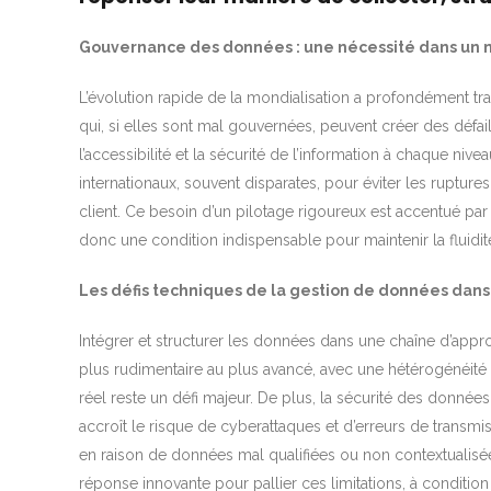
Gouvernance des données : une nécessité dans un
L’évolution rapide de la mondialisation a profondément t
qui, si elles sont mal gouvernées, peuvent créer des défail
l’accessibilité et la sécurité de l’information à chaque ni
internationaux, souvent disparates, pour éviter les ruptures 
client. Ce besoin d’un pilotage rigoureux est accentué par
donc une condition indispensable pour maintenir la fluid
Les défis techniques de la gestion de données dans
Intégrer et structurer les données dans une chaîne d’appr
plus rudimentaire au plus avancé, avec une hétérogénéité 
réel reste un défi majeur. De plus, la sécurité des données
accroît le risque de cyberattaques et d’erreurs de transmissi
en raison de données mal qualifiées ou non contextualis
réponse innovante pour pallier ces limitations, à condition