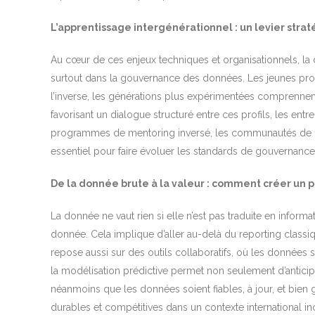
L’apprentissage intergénérationnel : un levier str
Au cœur de ces enjeux techniques et organisationnels, la d
surtout dans la gouvernance des données. Les jeunes profess
l’inverse, les générations plus expérimentées comprennent
favorisant un dialogue structuré entre ces profils, les ent
programmes de mentoring inversé, les communautés de pra
essentiel pour faire évoluer les standards de gouvernance, r
De la donnée brute à la valeur : comment créer un p
La donnée ne vaut rien si elle n’est pas traduite en informa
donnée. Cela implique d’aller au-delà du reporting classiq
repose aussi sur des outils collaboratifs, où les données s
la modélisation prédictive permet non seulement d’anticip
néanmoins que les données soient fiables, à jour, et bien
durables et compétitives dans un contexte international inc