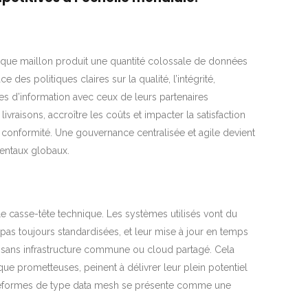
aque maillon produit une quantité colossale de données
es politiques claires sur la qualité, l’intégrité,
mes d’information avec ceux de leurs partenaires
livraisons, accroître les coûts et impacter la satisfaction
a conformité. Une gouvernance centralisée et agile devient
mentaux globaux.
e casse-tête technique. Les systèmes utilisés vont du
pas toujours standardisées, et leur mise à jour en temps
ent sans infrastructure commune ou cloud partagé. Cela
n que prometteuses, peinent à délivrer leur plein potentiel
lateformes de type data mesh se présente comme une