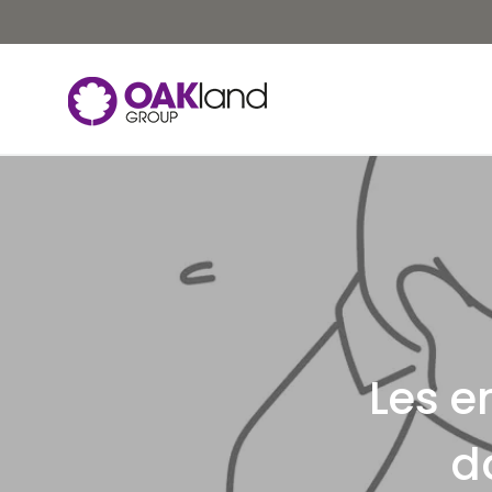
Les e
d